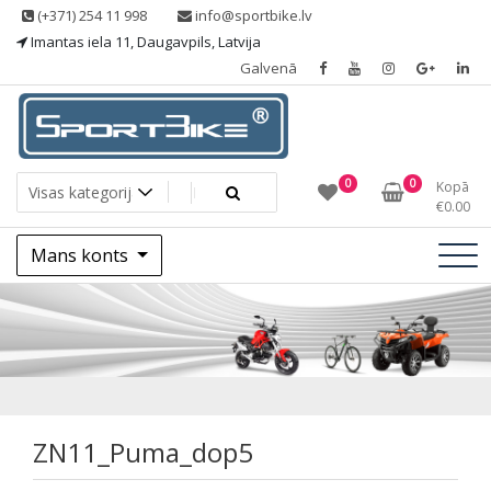
Skip
(+371) 254 11 998
info@sportbike.lv
to
Imantas iela 11, Daugavpils, Latvija
content
Galvenā
Sporting goods
Sportbike
0
0
Kopā
€
0.00
Mans konts
ZN11_Puma_dop5
ZN11_Puma_dop5