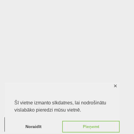
✕
Šī vietne izmanto sīkdatnes, lai nodrošinātu
vislabāko pieredzi mūsu vietnē.
0
Noraidīt
Pieņemt