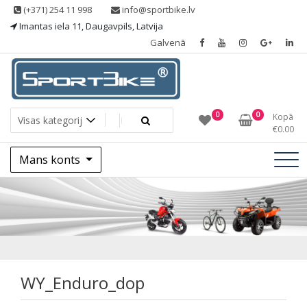
Skip
(+371) 254 11 998
info@sportbike.lv
to
Imantas iela 11, Daugavpils, Latvija
content
Galvenā
Sporting goods
Sportbike
0
0
Kopā
€
0.00
Mans konts
WY_Enduro_dop
WY_Enduro_dop