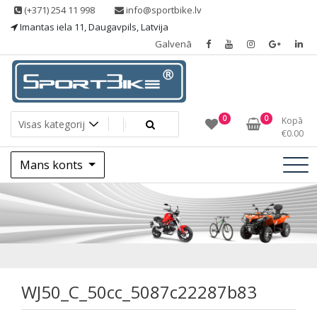
Skip
(+371) 254 11 998
info@sportbike.lv
to
Imantas iela 11, Daugavpils, Latvija
content
Galvenā
Sporting goods
Sportbike
0
0
Kopā
€
0.00
Mans konts
WJ50_C_50cc_5087
WJ50_C_50cc_5087c22287b83