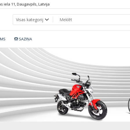
 iela 11, Daugavpils, Latvija
UMS
SAZIŅA
URB-U2.6_black