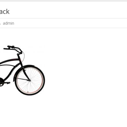
ack
admin