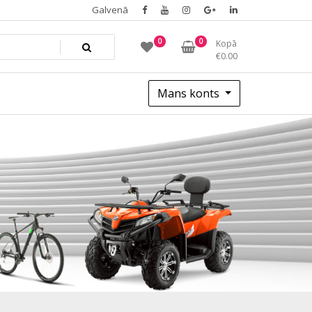
Galvenā
0
0
Kopā
€
0.00
Mans konts