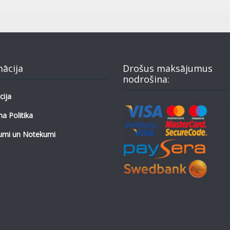
mācija
Drošus maksājumus
nodrošina:
cija
a Politika
umi un Notekumi