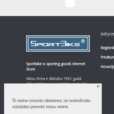
Infor
Reģistrā
Privātum
Sportbike is sporting goods Internet
Nosacīj
Store
Mūsu firma ir dibināta 1993. gadā.
Sākumā firma specializējās motociklu,
✕
mopēdu un to rezerves daļu
pārdošanā.
...
0
Šī vietne izmanto sīkdatnes, lai nodrošinātu
Lasīt vairāk
vislabāko pieredzi mūsu vietnē.