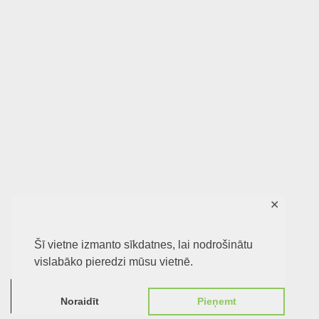
✕
Šī vietne izmanto sīkdatnes, lai nodrošinātu
vislabāko pieredzi mūsu vietnē.
0
Noraidīt
Pieņemt