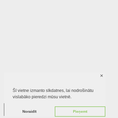
✕
Šī vietne izmanto sīkdatnes, lai nodrošinātu
vislabāko pieredzi mūsu vietnē.
0
Noraidīt
Pieņemt