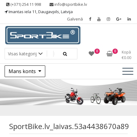
Skip
(+371) 254 11 998
info@sportbike.lv
to
Imantas iela 11, Daugavpils, Latvija
content
Galvenā
Sporting goods
Sportbike
0
0
Kopā
€
0.00
Mans konts
SportBike.lv_laiva
SportBike.lv_laivas.53a4438670a89