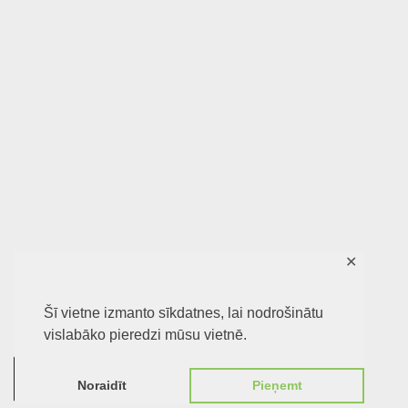
✕
Šī vietne izmanto sīkdatnes, lai nodrošinātu
vislabāko pieredzi mūsu vietnē.
0
Noraidīt
Pieņemt