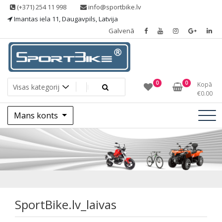
Skip
(+371) 254 11 998
info@sportbike.lv
to
Imantas iela 11, Daugavpils, Latvija
content
Galvenā
Sporting goods
Sportbike
0
0
Kopā
€
0.00
Mans konts
SportBike.lv_laivas
SportBike.lv_laivas