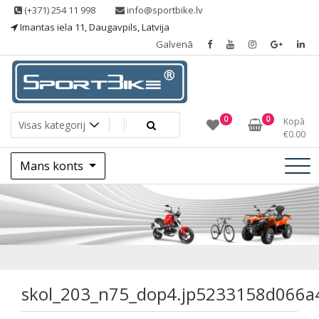
Skip
(+371) 254 11 998
info@sportbike.lv
to
Imantas iela 11, Daugavpils, Latvija
content
Galvenā
Sporting goods
Sportbike
0
0
Kopā
€
0.00
Mans konts
skol_203_n75_dop
skol_203_n75_dop4.jp5233158d066a