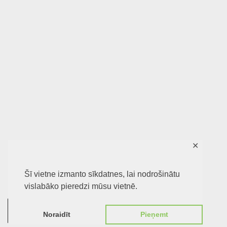
✕
Šī vietne izmanto sīkdatnes, lai nodrošinātu
vislabāko pieredzi mūsu vietnē.
0
Noraidīt
Pieņemt