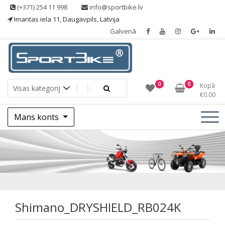
Skip
(+371) 254 11 998
info@sportbike.lv
to
Imantas iela 11, Daugavpils, Latvija
content
Galvenā
Sporting goods
Sportbike
0
0
Kopā
€
0.00
Mans konts
Shimano_DRYSHIE
Shimano_DRYSHIELD_RB024K