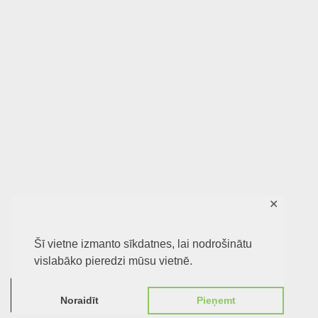
✕
Šī vietne izmanto sīkdatnes, lai nodrošinātu
vislabāko pieredzi mūsu vietnē.
0
Noraidīt
Pieņemt