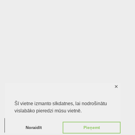
✕
Šī vietne izmanto sīkdatnes, lai nodrošinātu
vislabāko pieredzi mūsu vietnē.
0
Noraidīt
Pieņemt