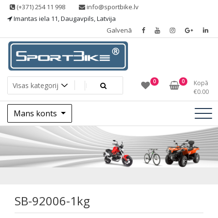
Skip
(+371) 254 11 998
info@sportbike.lv
to
Imantas iela 11, Daugavpils, Latvija
content
Galvenā
Sporting goods
Sportbike
0
0
Kopā
€
0.00
Mans konts
SB-92006-1kg
SB-92006-1kg