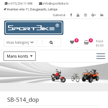
Skip
(+371) 254 11 998
info@sportbike.lv
to
Imantas iela 11, Daugavpils, Latvija
content
Galvenā
Sporting goods
Sportbike
0
0
Kopā
€
0.00
Mans konts
SB-514_dop
SB-514_dop