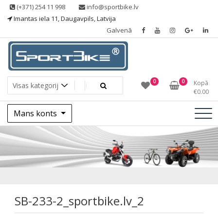
Skip
(+371) 254 11 998
info@sportbike.lv
to
Imantas iela 11, Daugavpils, Latvija
content
Galvenā
Sporting goods
Sportbike
0
0
Kopā
€
0.00
Mans konts
SB-233-
2_sportbike.lv_2
SB-233-2_sportbike.lv_2