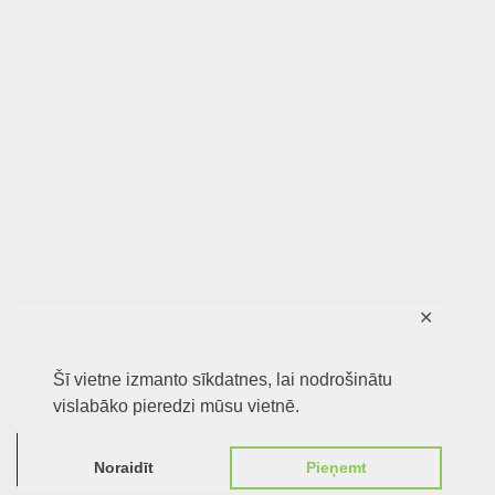
✕
Šī vietne izmanto sīkdatnes, lai nodrošinātu
vislabāko pieredzi mūsu vietnē.
0
Noraidīt
Pieņemt