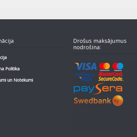
mācija
Drošus maksājumus
nodrošina:
cija
a Politika
umi un Notekumi