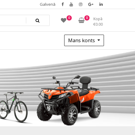
Galvenā
0
0
Kopā
€
0.00
Mans konts
c320b327