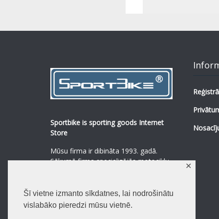
Infor
Reģistrā
Privātum
Sportbike is sporting goods Internet
Nosacīj
Store
Mūsu firma ir dibināta 1993. gadā.
Sākumā firma specializējās motociklu,
✕
mopēdu un to rezerves daļu
pārdošanā.
...
0
Šī vietne izmanto sīkdatnes, lai nodrošinātu
Lasīt vairāk
vislabāko pieredzi mūsu vietnē.