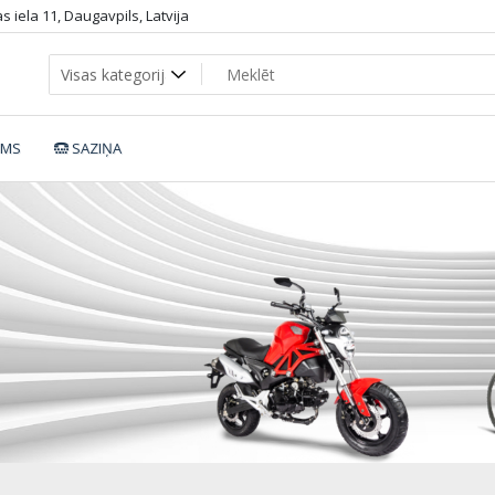
 iela 11, Daugavpils, Latvija
UMS
SAZIŅA
2_sportbike.l547c2