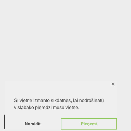
✕
Šī vietne izmanto sīkdatnes, lai nodrošinātu
vislabāko pieredzi mūsu vietnē.
0
Noraidīt
Pieņemt