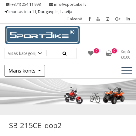
Skip
(+371) 254 11 998
info@sportbike.lv
to
Imantas iela 11, Daugavpils, Latvija
content
Galvenā
Sporting goods
Sportbike
0
0
Kopā
€
0.00
Mans konts
SB-215CE_dop2
SB-215CE_dop2