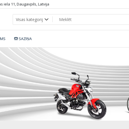
 iela 11, Daugavpils, Latvija
UMS
SAZIŅA
Riddle-H2.9