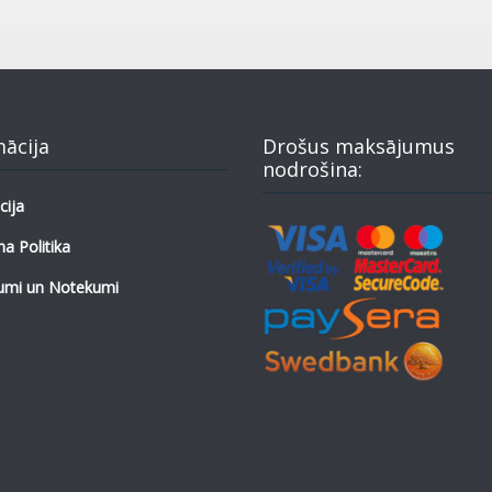
mācija
Drošus maksājumus
nodrošina:
cija
a Politika
umi un Notekumi