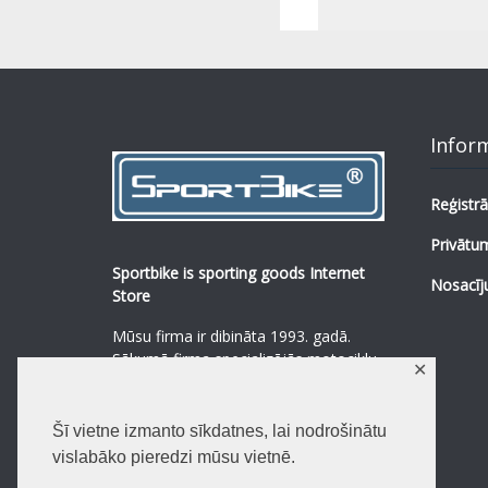
Infor
Reģistrā
Privātum
Sportbike is sporting goods Internet
Nosacīj
Store
Mūsu firma ir dibināta 1993. gadā.
Sākumā firma specializējās motociklu,
✕
mopēdu un to rezerves daļu
pārdošanā.
...
0
Šī vietne izmanto sīkdatnes, lai nodrošinātu
Lasīt vairāk
vislabāko pieredzi mūsu vietnē.