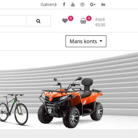
Galvenā
0
0
Kopā
€
0.00
Mans konts