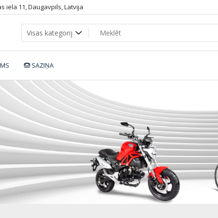
 iela 11, Daugavpils, Latvija
UMS
SAZIŅA
Pike_S2_b