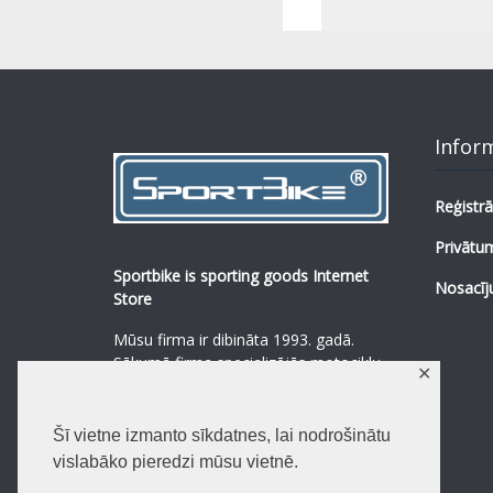
Infor
Reģistrā
Privātum
Sportbike is sporting goods Internet
Nosacīj
Store
Mūsu firma ir dibināta 1993. gadā.
Sākumā firma specializējās motociklu,
✕
mopēdu un to rezerves daļu
pārdošanā.
...
0
Šī vietne izmanto sīkdatnes, lai nodrošinātu
Lasīt vairāk
vislabāko pieredzi mūsu vietnē.