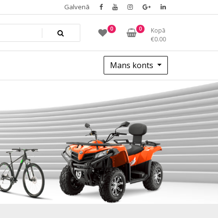
Galvenā
0
0
Kopā
€
0.00
Mans konts