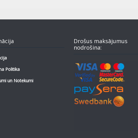
mācija
Drošus maksājumus
nodrošina:
cija
a Politika
umi un Notekumi