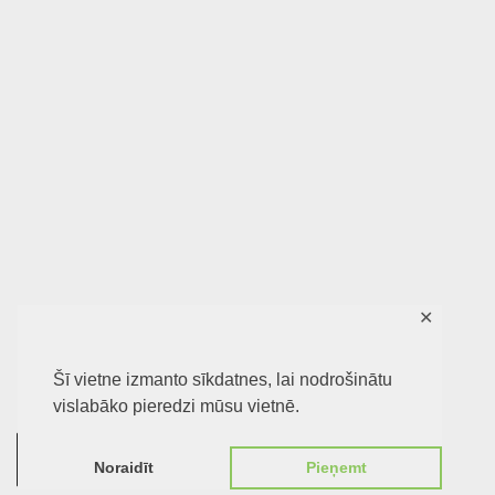
✕
Šī vietne izmanto sīkdatnes, lai nodrošinātu
vislabāko pieredzi mūsu vietnē.
0
Noraidīt
Pieņemt