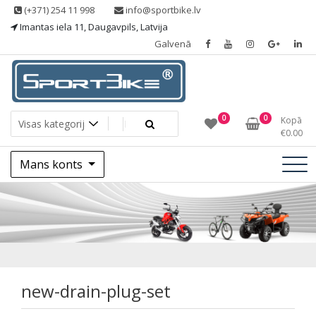
Skip
(+371) 254 11 998
info@sportbike.lv
to
Imantas iela 11, Daugavpils, Latvija
content
Galvenā
Sporting goods
Sportbike
0
0
Kopā
€
0.00
Mans konts
new-drain-plug-set
new-drain-plug-set