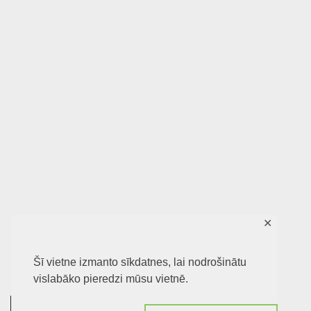
✕
Šī vietne izmanto sīkdatnes, lai nodrošinātu
vislabāko pieredzi mūsu vietnē.
0