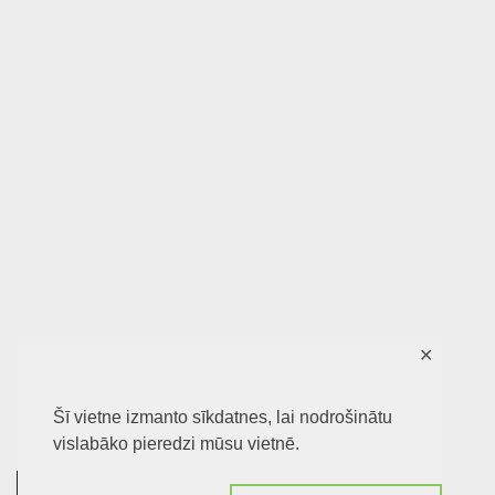
✕
Šī vietne izmanto sīkdatnes, lai nodrošinātu
vislabāko pieredzi mūsu vietnē.
0