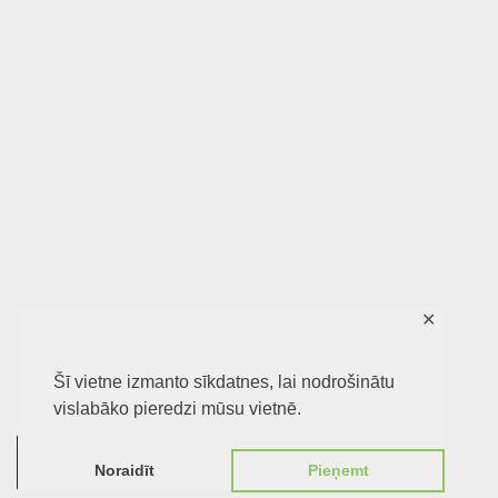
✕
Šī vietne izmanto sīkdatnes, lai nodrošinātu
vislabāko pieredzi mūsu vietnē.
0
Noraidīt
Pieņemt