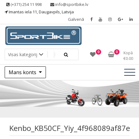
Skip
(+371) 254 11 998
info@sportbike.lv
to
Imantas iela 11, Daugavpils, Latvija
content
Galvenā
Sporting goods
Sportbike
0
0
Kopā
€
0.00
Mans konts
Kenbo_KB50CF_Yiy
Kenbo_KB50CF_Yiy_4f968089af87e