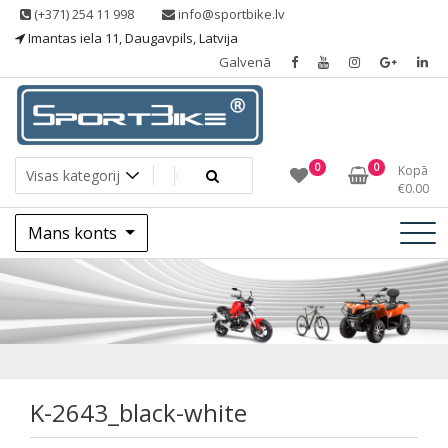
Skip
(+371) 254 11 998
info@sportbike.lv
to
Imantas iela 11, Daugavpils, Latvija
content
Galvenā
Sporting goods
Sportbike
0
0
Kopā
€
0.00
Mans konts
K-2643_black-
white
K-2643_black-white