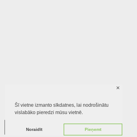
✕
Šī vietne izmanto sīkdatnes, lai nodrošinātu
vislabāko pieredzi mūsu vietnē.
0
Noraidīt
Pieņemt