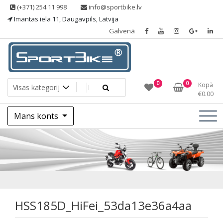
Skip
(+371) 254 11 998
info@sportbike.lv
to
Imantas iela 11, Daugavpils, Latvija
content
Galvenā
Sporting goods
Sportbike
0
0
Kopā
€
0.00
Mans konts
HSS185D_HiFei_53
HSS185D_HiFei_53da13e36a4aa