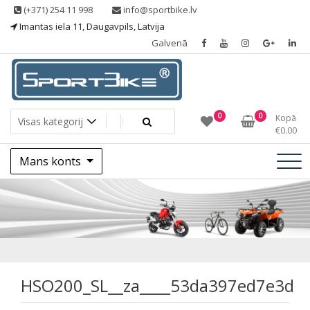
Skip
(+371) 254 11 998
info@sportbike.lv
to
Imantas iela 11, Daugavpils, Latvija
content
Galvenā
Sporting goods
Sportbike
0
0
Kopā
€
0.00
Mans konts
HSO200_SL__za___
HSO200_SL__za____53da397ed7e3d