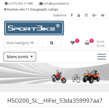
Skip
(+371) 254 11 998
info@sportbike.lv
to
Imantas iela 11, Daugavpils, Latvija
content
Galvenā
Sporting goods
Sportbike
0
0
Kopā
€
0.00
Mans konts
HSO200_SL__HiFei
HSO200_SL__HiFei_53da359997aa7