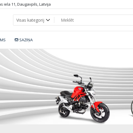
 iela 11, Daugavpils, Latvija
UMS
SAZIŅA
_PL____za__53d901