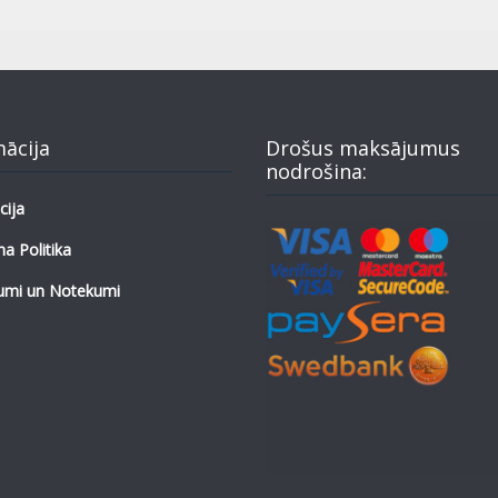
mācija
Drošus maksājumus
nodrošina:
cija
a Politika
umi un Notekumi