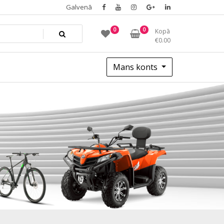
Galvenā
0
0
Kopā
€
0.00
Mans konts
0c97990