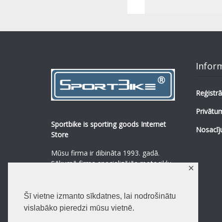
Infor
Reģistrā
Privātum
Sportbike is sporting goods Internet
Nosacīj
Store
Mūsu firma ir dibināta 1993. gadā.
Sākumā firma specializējās motociklu,
✕
mopēdu un to rezerves daļu
pārdošanā.
...
0
Šī vietne izmanto sīkdatnes, lai nodrošinātu
Lasīt vairāk
vislabāko pieredzi mūsu vietnē.