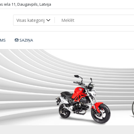
 iela 11, Daugavpils, Latvija
UMS
SAZIŅA
LDING_BIKE_DHS_2