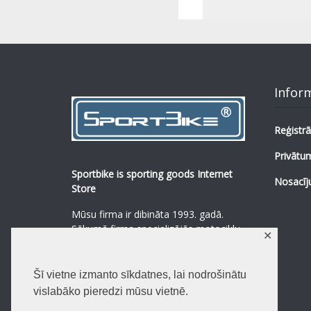
Infor
Reģistrā
Privātum
Sportbike is sporting goods Internet
Nosacīj
Store
Mūsu firma ir dibināta 1993. gadā.
Sākumā firma specializējās motociklu,
✕
mopēdu un to rezerves daļu
pārdošanā.
...
0
Šī vietne izmanto sīkdatnes, lai nodrošinātu
Lasīt vairāk
vislabāko pieredzi mūsu vietnē.