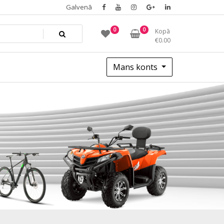
Galvenā
0
0
Kopā
€
0.00
Mans konts
024