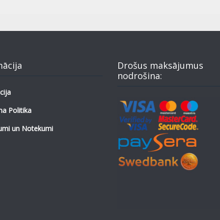
mācija
Drošus maksājumus
nodrošina:
cija
a Politika
umi un Notekumi