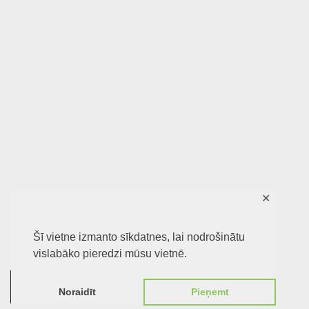
✕
Šī vietne izmanto sīkdatnes, lai nodrošinātu
vislabāko pieredzi mūsu vietnē.
0
Noraidīt
Pieņemt