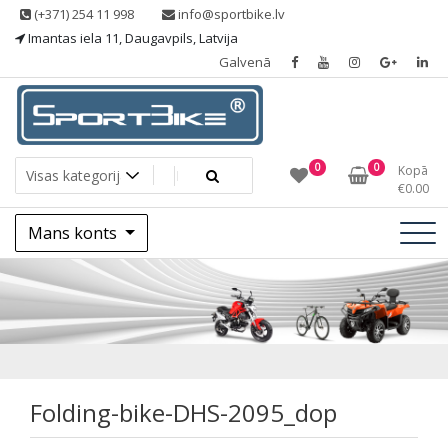
Skip
(+371) 254 11 998
info@sportbike.lv
to
Imantas iela 11, Daugavpils, Latvija
content
Galvenā
Sporting goods
Sportbike
0
0
Kopā
€
0.00
Mans konts
Folding-bike-DHS-
2095_dop
Folding-bike-DHS-2095_dop