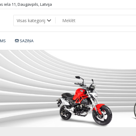
 iela 11, Daugavpils, Latvija
UMS
SAZIŅA
_xc_pro_yell.5492d