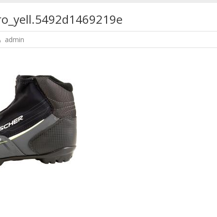
pro_yell.5492d1469219e
admin