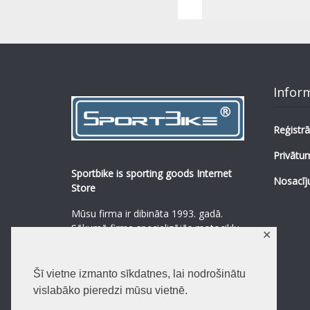
Infor
Reģistrā
Privātum
Sportbike is sporting goods Internet
Nosacīj
Store
Mūsu firma ir dibināta 1993. gadā.
Sākumā firma specializējās motociklu,
✕
mopēdu un to rezerves daļu
pārdošanā.
...
0
Šī vietne izmanto sīkdatnes, lai nodrošinātu
Lasīt vairāk
vislabāko pieredzi mūsu vietnē.