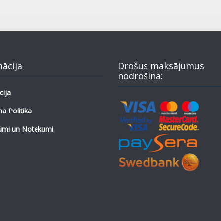
mācija
Drošus maksājumus
nodrošina:
cija
a Politika
umi un Notekumi