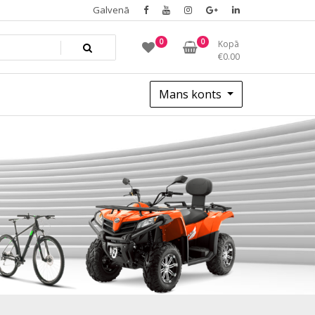
Galvenā
0
0
Kopā
€
0.00
Mans konts
1469219e