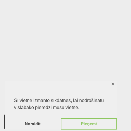
✕
Šī vietne izmanto sīkdatnes, lai nodrošinātu
vislabāko pieredzi mūsu vietnē.
0
Noraidīt
Pieņemt