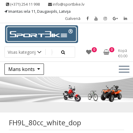
Skip
(+371) 254 11 998
info@sportbike.lv
to
Imantas iela 11, Daugavpils, Latvija
content
Galvenā
Sporting goods
Sportbike
0
0
Kopā
€
0.00
Mans konts
FH9L_80cc_white_
FH9L_80cc_white_dop