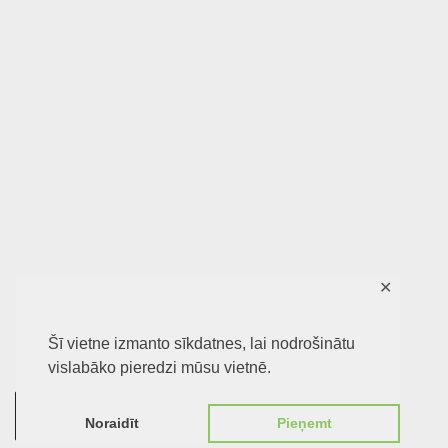
✕
Šī vietne izmanto sīkdatnes, lai nodrošinātu
vislabāko pieredzi mūsu vietnē.
0
Noraidīt
Pieņemt