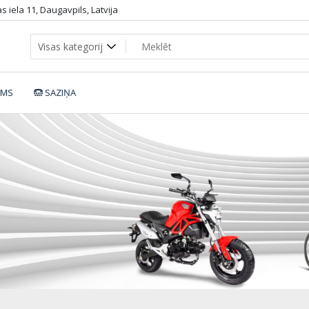
 iela 11, Daugavpils, Latvija
UMS
SAZIŅA
dingo_d285_blue