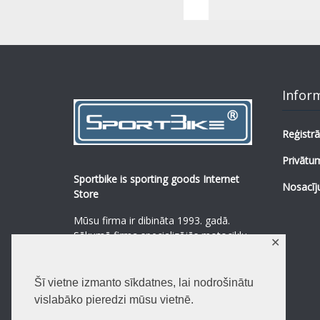
Infor
Reģistrā
Privātum
Sportbike is sporting goods Internet
Nosacīj
Store
Mūsu firma ir dibināta 1993. gadā.
Sākumā firma specializējās motociklu,
✕
mopēdu un to rezerves daļu
pārdošanā.
...
0
Šī vietne izmanto sīkdatnes, lai nodrošinātu
Lasīt vairāk
vislabāko pieredzi mūsu vietnē.