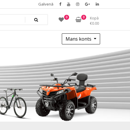
Galvenā
0
0
Kopā
€
0.00
Mans konts