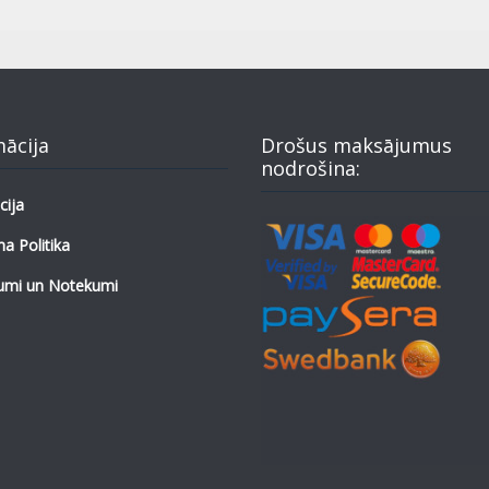
mācija
Drošus maksājumus
nodrošina:
cija
a Politika
umi un Notekumi