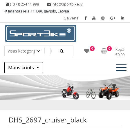
Skip
(+371) 254 11 998
info@sportbike.lv
to
Imantas iela 11, Daugavpils, Latvija
content
Galvenā
Sporting goods
Sportbike
0
0
Kopā
€
0.00
Mans konts
DHS_2697_cruiser_
DHS_2697_cruiser_black