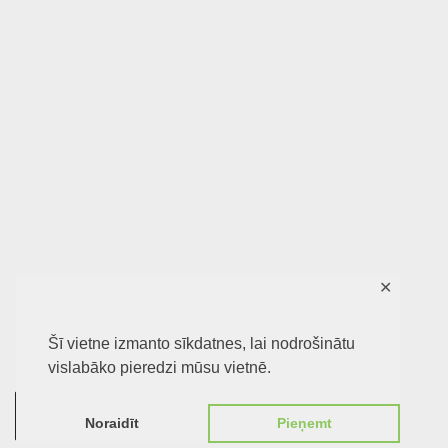
✕
Šī vietne izmanto sīkdatnes, lai nodrošinātu
vislabāko pieredzi mūsu vietnē.
0
Noraidīt
Pieņemt