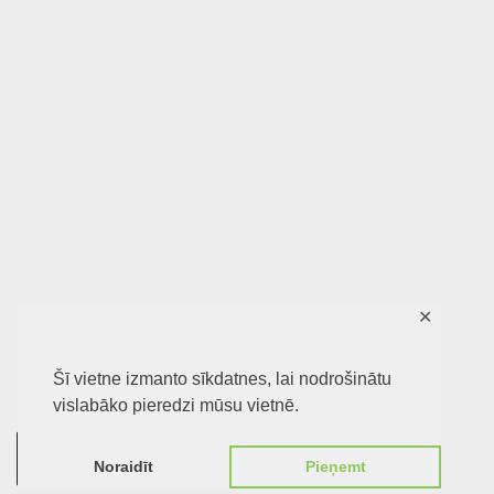
✕
Šī vietne izmanto sīkdatnes, lai nodrošinātu
vislabāko pieredzi mūsu vietnē.
0
Noraidīt
Pieņemt