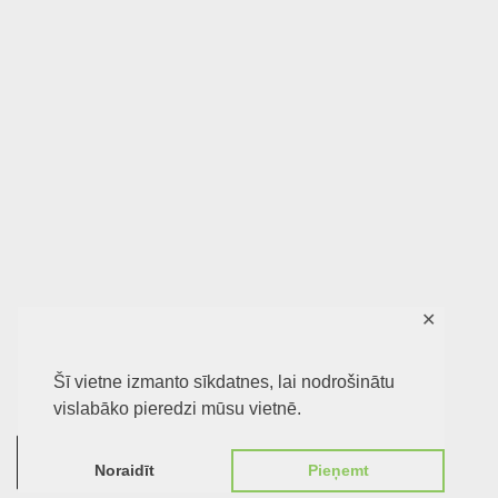
✕
Šī vietne izmanto sīkdatnes, lai nodrošinātu
vislabāko pieredzi mūsu vietnē.
0
Noraidīt
Pieņemt