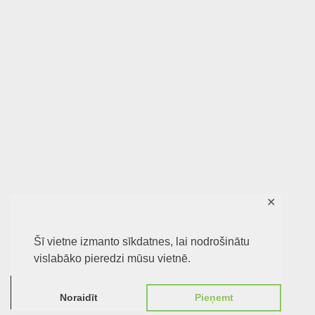
✕
Šī vietne izmanto sīkdatnes, lai nodrošinātu
vislabāko pieredzi mūsu vietnē.
0
Noraidīt
Pieņemt