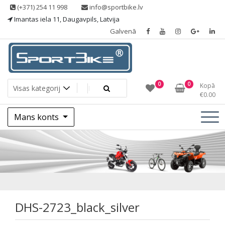
Skip
(+371) 254 11 998
info@sportbike.lv
to
Imantas iela 11, Daugavpils, Latvija
content
Galvenā
Sporting goods
Sportbike
0
0
Kopā
€
0.00
Mans konts
DHS-
2723_black_silver
DHS-2723_black_silver