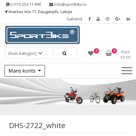
Skip
(+371) 254 11 998
info@sportbike.lv
to
Imantas iela 11, Daugavpils, Latvija
content
Galvenā
Sporting goods
Sportbike
0
0
Kopā
€
0.00
Mans konts
DHS-2722_white
DHS-2722_white