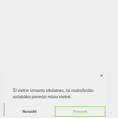
✕
Šī vietne izmanto sīkdatnes, lai nodrošinātu
vislabāko pieredzi mūsu vietnē.
0
Noraidīt
Pieņemt