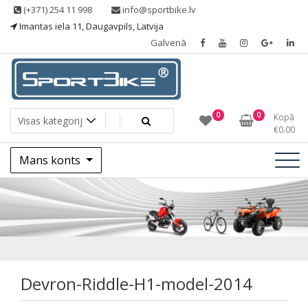
Skip
(+371) 254 11 998
info@sportbike.lv
to
Imantas iela 11, Daugavpils, Latvija
content
Galvenā
Sporting goods
Sportbike
0
0
Kopā
€
0.00
Mans konts
Devron-Riddle-H1-
model-2014
Devron-Riddle-H1-model-2014