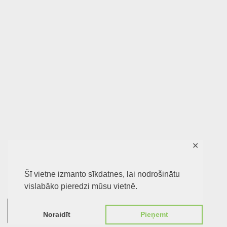
✕
Šī vietne izmanto sīkdatnes, lai nodrošinātu
vislabāko pieredzi mūsu vietnē.
0
Noraidīt
Pieņemt