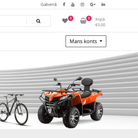
Galvenā
0
0
Kopā
€
0.00
Mans konts