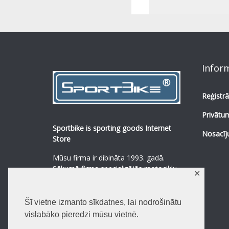
Infor
Reģistrā
Privātum
Sportbike is sporting goods Internet
Nosacīj
Store
Mūsu firma ir dibināta 1993. gadā.
Sākumā firma specializējās motociklu,
✕
mopēdu un to rezerves daļu
pārdošanā.
...
0
Šī vietne izmanto sīkdatnes, lai nodrošinātu
Lasīt vairāk
vislabāko pieredzi mūsu vietnē.