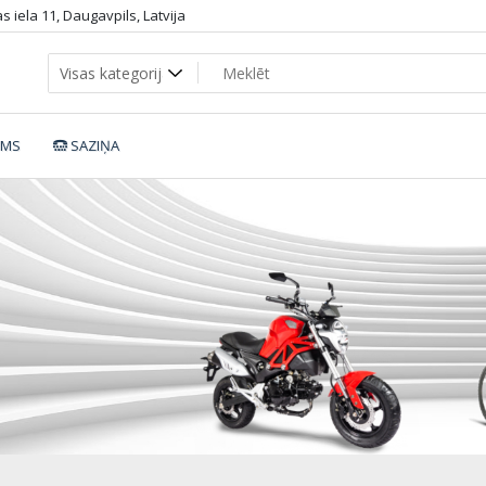
 iela 11, Daugavpils, Latvija
UMS
SAZIŅA
devron-riddle-h0.9