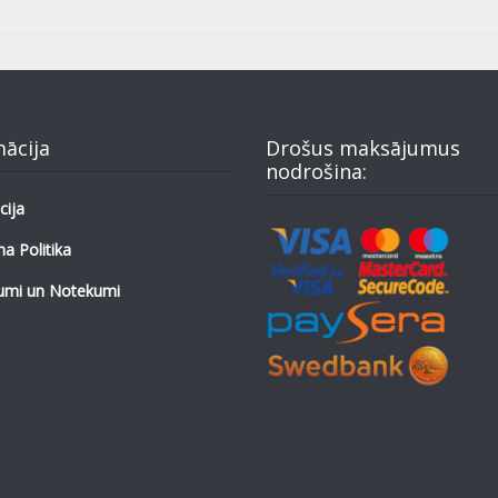
mācija
Drošus maksājumus
nodrošina:
cija
a Politika
umi un Notekumi