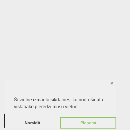
✕
Šī vietne izmanto sīkdatnes, lai nodrošinātu
vislabāko pieredzi mūsu vietnē.
0
Noraidīt
Pieņemt