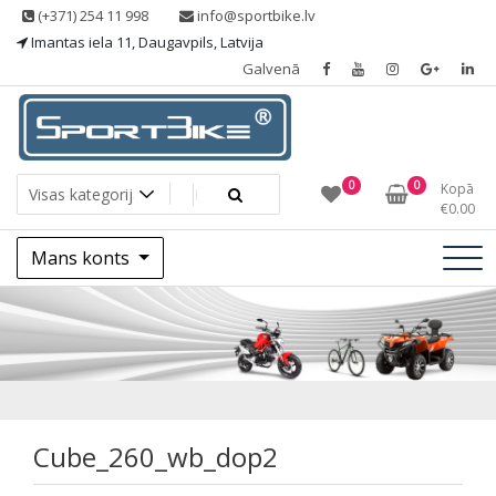
Skip
(+371) 254 11 998
info@sportbike.lv
to
Imantas iela 11, Daugavpils, Latvija
content
Galvenā
Sporting goods
Sportbike
0
0
Kopā
€
0.00
Mans konts
Cube_260_wb_dop
Cube_260_wb_dop2