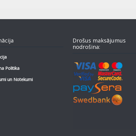
mācija
Drošus maksājumus
nodrošina:
cija
a Politika
umi un Notekumi