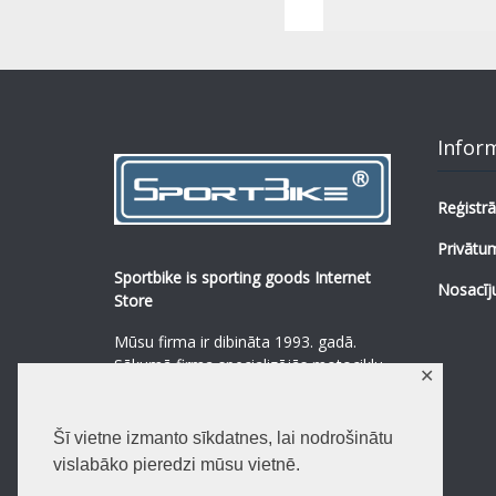
Infor
Reģistrā
Privātum
Sportbike is sporting goods Internet
Nosacīj
Store
Mūsu firma ir dibināta 1993. gadā.
Sākumā firma specializējās motociklu,
✕
mopēdu un to rezerves daļu
pārdošanā.
...
0
Šī vietne izmanto sīkdatnes, lai nodrošinātu
Lasīt vairāk
vislabāko pieredzi mūsu vietnē.