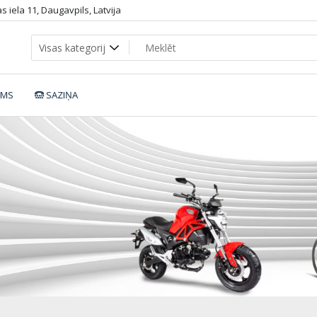
 iela 11, Daugavpils, Latvija
UMS
SAZIŅA
esswls_white_sport