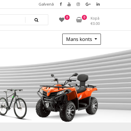
Galvenā
0
0
Kopā
€
0.00
Mans konts
bike.lv_2