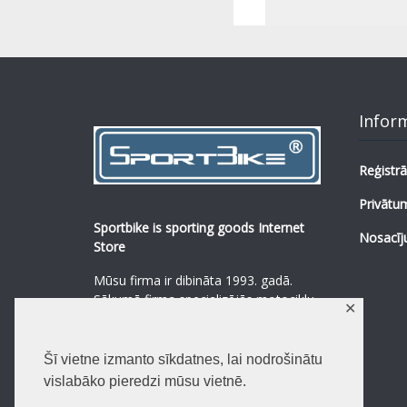
Infor
Reģistrā
Privātum
Sportbike is sporting goods Internet
Nosacīj
Store
Mūsu firma ir dibināta 1993. gadā.
Sākumā firma specializējās motociklu,
✕
mopēdu un to rezerves daļu
pārdošanā.
...
0
Šī vietne izmanto sīkdatnes, lai nodrošinātu
Lasīt vairāk
vislabāko pieredzi mūsu vietnē.