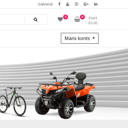
Galvenā
0
0
Kopā
€
0.00
Mans konts
-2696_dop3