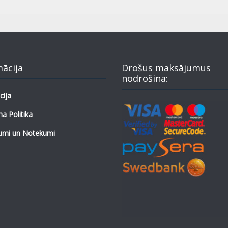
mācija
Drošus maksājumus
nodrošina:
cija
a Politika
umi un Notekumi