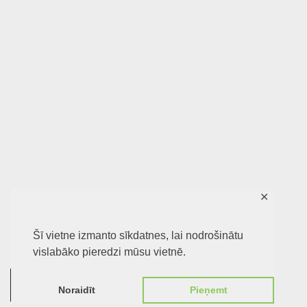
✕
Šī vietne izmanto sīkdatnes, lai nodrošinātu
vislabāko pieredzi mūsu vietnē.
0
Noraidīt
Pieņemt