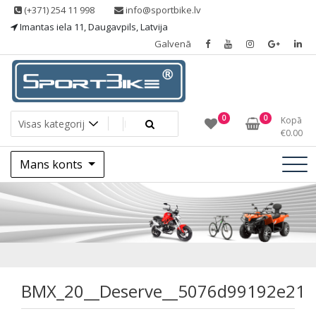
Skip
(+371) 254 11 998
info@sportbike.lv
to
Imantas iela 11, Daugavpils, Latvija
content
Galvenā
Sporting goods
Sportbike
0
0
Kopā
€
0.00
Mans konts
BMX_20__Deserve
BMX_20__Deserve__5076d99192e21