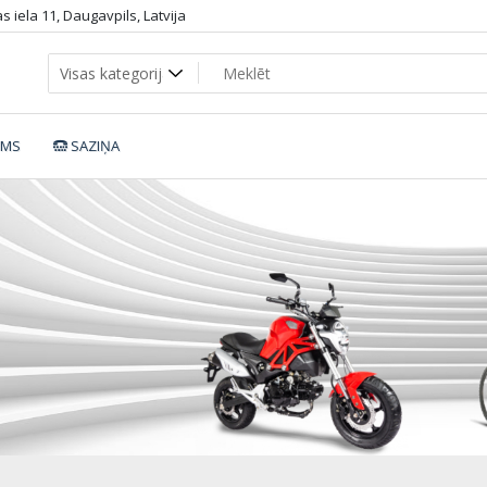
 iela 11, Daugavpils, Latvija
UMS
SAZIŅA
ike-DHS-Blazer-26