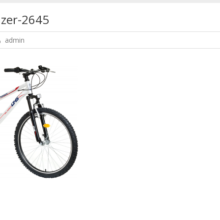
azer-2645
admin