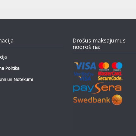
mācija
Drošus maksājumus
nodrošina:
cija
a Politika
umi un Notekumi