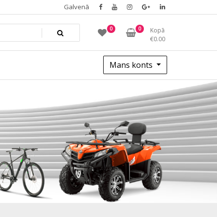
Galvenā
0
0
Kopā
€
0.00
Mans konts
45