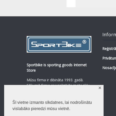
Infor
Reģistrā
Privātum
Sportbike is sporting goods Internet
Nosacīj
Store
Mūsu firma ir dibināta 1993. gadā.
Sākumā firma specializējās motociklu,
✕
mopēdu un to rezerves daļu
pārdošanā.
...
0
Šī vietne izmanto sīkdatnes, lai nodrošinātu
Lasīt vairāk
vislabāko pieredzi mūsu vietnē.